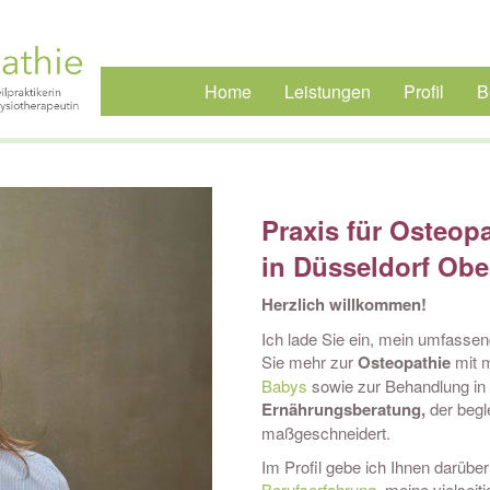
Home
Leistungen
Profil
B
Praxis für Osteop
in Düsseldorf Obe
Herzlich willkommen!
Ich lade Sie ein, mein umfass
Sie mehr zur
Osteopathie
mit 
Babys
sowie zur Behandlung in
Ernährungsberatung,
der begl
maßgeschneidert.
Im Profil gebe ich Ihnen darüber
Berufserfahrung
, meine vielseit