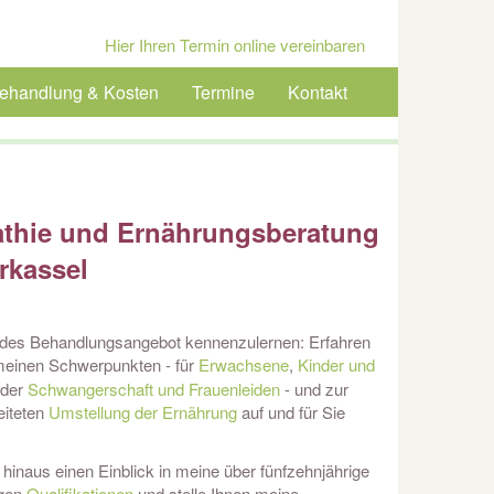
Hier Ihren Termin online vereinbaren
ehandlung & Kosten
Termine
Kontakt
athie und Ernährungsberatung
rkassel
endes Behandlungsangebot kennenzulernen: Erfahren
meinen Schwerpunkten
- für
Erwachsene
,
Kinder und
 der
Schwangerschaft und Frauenleiden
- und zur
eiteten
Umstellung der Ernährung
auf und für Sie
 hinaus einen Einblick in meine über fünfzehnjährige
igen
Qualifikationen
und stelle Ihnen meine